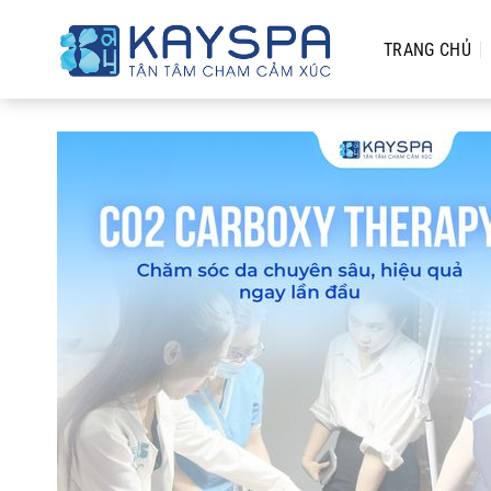
Chuyển
đến
TRANG CHỦ
nội
dung