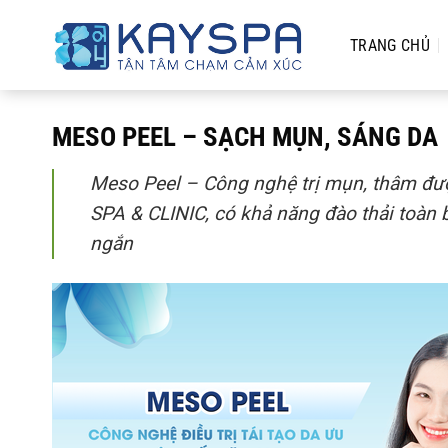
Chuyển
đến
TRANG CHỦ
nội
dung
MESO PEEL – SẠCH MỤN, SÁNG DA
Meso Peel – Công nghệ trị mụn, thâm đượ
SPA & CLINIC, có khả năng đào thải toàn bộ 
ngắn