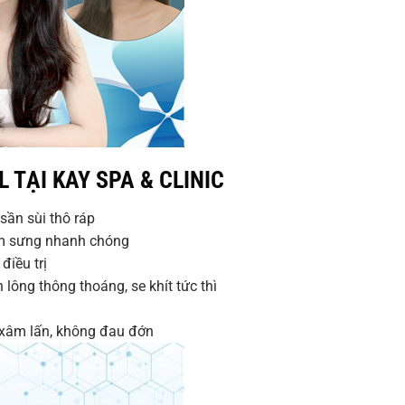
 TẠI KAY SPA & CLINIC
 sần sùi thô ráp
êm sưng nhanh chóng
điều trị
n lông thông thoáng, se khít tức thì
 xâm lấn, không đau đớn