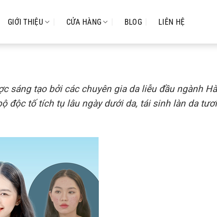
GIỚI THIỆU
CỬA HÀNG
BLOG
LIÊN HỆ
c sáng tạo bởi các chuyên gia da liễu đầu ngành H
độc tố tích tụ lâu ngày dưới da, tái sinh làn da tươi