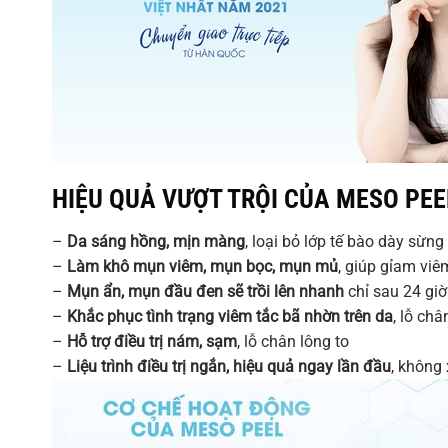
HIỆU QUẢ VƯỢT TRỘI CỦA MESO PEEL
–
Da sáng hồng, mịn màng
, loại bỏ lớp tế bào dày sừng
–
Làm khô mụn viêm, mụn bọc, mụn mủ
, giúp gỉam vi
–
Mụn ẩn, mụn đầu đen sẽ trồi lên nhanh
chỉ sau 24 giờ 
–
Khắc phục tình trạng viêm tắc bã nhờn trên da
, lỗ châ
–
Hỗ trợ điều trị nám, sạm
, lỗ chân lông to
–
Liệu trình điều trị ngắn, hiệu quả ngay lần đầu
, không