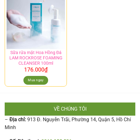
Sữa rửa mặt Hoa Hồng Đá
LAM ROCKROSE FOAMING
CLEANSER 100ml
176.000
₫
Mua ngay
VỀ CHÚNG TÔI
–
Địa chỉ:
913 Đ. Nguyễn Trãi, Phường 14, Quận 5, Hồ Chí
Minh