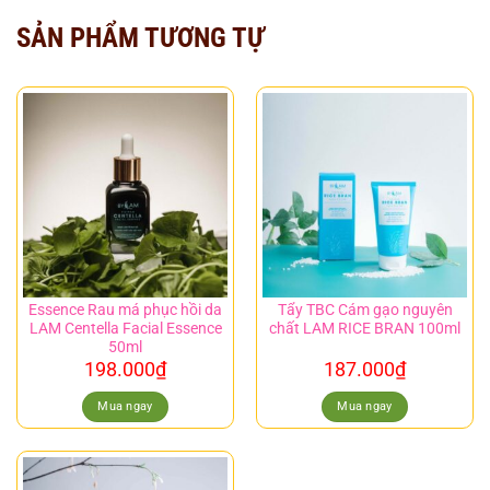
SẢN PHẨM TƯƠNG TỰ
Essence Rau má phục hồi da
Tẩy TBC Cám gạo nguyên
LAM Centella Facial Essence
chất LAM RICE BRAN 100ml
50ml
198.000
₫
187.000
₫
Mua ngay
Mua ngay