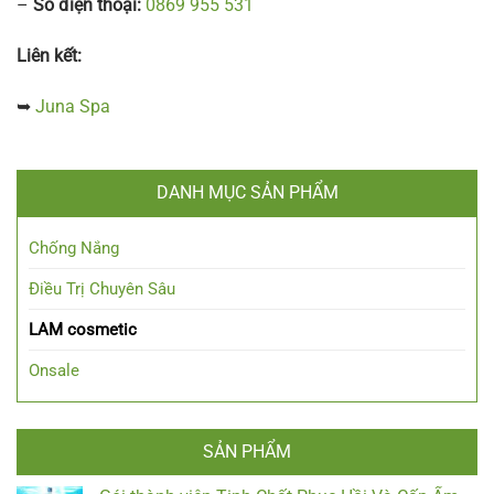
–
Số điện thoại:
0869 955 531
Liên kết:
➥
Juna Spa
DANH MỤC SẢN PHẨM
Chống Nắng
Điều Trị Chuyên Sâu
LAM cosmetic
Onsale
SẢN PHẨM