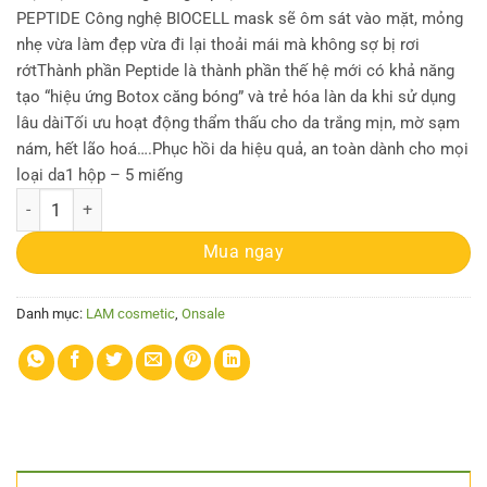
PEPTIDE Công nghệ BIOCELL mask sẽ ôm sát vào mặt, mỏng
nhẹ vừa làm đẹp vừa đi lại thoải mái mà không sợ bị rơi
rớtThành phần Peptide là thành phần thế hệ mới có khả năng
tạo “hiệu ứng Botox căng bóng” và trẻ hóa làn da khi sử dụng
lâu dàiTối ưu hoạt động thẩm thấu cho da trắng mịn, mờ sạm
nám, hết lão hoá….Phục hồi da hiệu quả, an toàn dành cho mọi
loại da1 hộp – 5 miếng
Mặt nạ Dừa dưỡng trắng & phục hồi da LAM COCONUT PEPTIDE số l
Mua ngay
Danh mục:
LAM cosmetic
,
Onsale