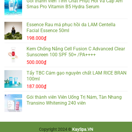
Gói thành viên Tinh Chất Phục Hồi Và Cấp Ẩm
Smas Pro Vitamin B5 Hydra Serum
Essence Rau má phục hồi da LAM Centella
Facial Essence 50ml
198.000
₫
Kem Chống Nắng Cell Fusion C Advanced Clear
Sunscreen 100 SPF 50+ /PA++++
500.000
₫
Tẩy TBC Cám gạo nguyên chất LAM RICE BRAN
100ml
187.000
₫
Gói thành viên Viên Uống Trị Nám, Tàn Nhang
Transino Whitening 240 viên
Copyright 2024 ©
KaySpa.VN