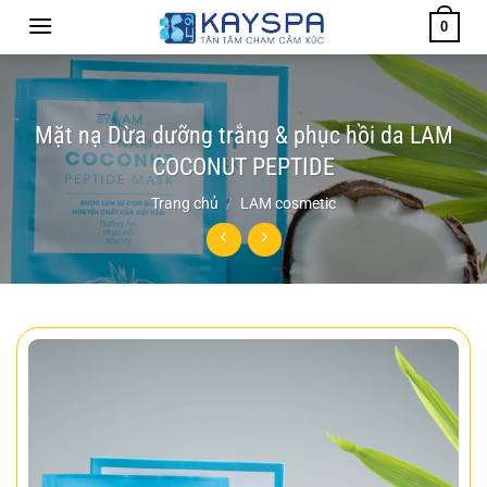
Chuyển
0
đến
nội
dung
Mặt nạ Dừa dưỡng trắng & phục hồi da LAM
COCONUT PEPTIDE
Trang chủ
/
LAM cosmetic