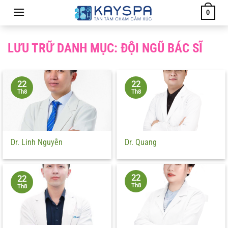
Chuyển
0
đến
nội
dung
LƯU TRỮ DANH MỤC:
ĐỘI NGŨ BÁC SĨ
22
22
Th8
Th8
Dr. Linh Nguyễn
Dr. Quang
22
22
Th8
Th8