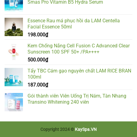
Smas Pro Vitamin B5 Hydra Serum
Essence Rau má phục hồi da LAM Centella
Facial Essence 50ml
198.000
₫
Kem Chống Nắng Cell Fusion C Advanced Clear
Sunscreen 100 SPF 50+ /PA++++
500.000
₫
Tẩy TBC Cám gạo nguyên chất LAM RICE BRAN
100ml
187.000
₫
Gói thành viên Viên Uống Trị Nám, Tàn Nhang
Transino Whitening 240 viên
Copyright 2024 ©
KaySpa.VN