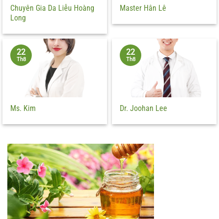
Chuyên Gia Da Liễu Hoàng
Master Hân Lê
Long
22
22
Th8
Th8
Ms. Kim
Dr. Joohan Lee