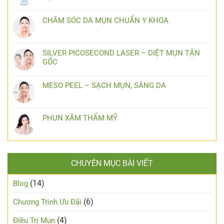
CHĂM SÓC DA MỤN CHUẨN Y KHOA
SILVER PICOSECOND LASER – DIỆT MỤN TẬN
GỐC
MESO PEEL – SẠCH MỤN, SÁNG DA
PHUN XĂM THẨM MỸ
CHUYÊN MỤC BÀI VIẾT
(14)
Blog
(6)
Chương Trình Ưu Đãi
(4)
Điều Trị Mụn