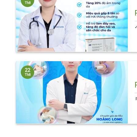
Th8
✓
22
Th8
P