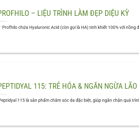
PROFHILO – LIỆU TRÌNH LÀM ĐẸP DIỆU KỲ
 Profhilo chứa Hyaluronic Acid (còn gọi là HA) tinh khiết 100% với nồng độ
PEPTIDYAL 115: TRẺ HÓA & NGĂN NGỪA LÃO
eptidyal 115 là sản phẩm chăm sóc da đặc biệt, giúp ngăn chặn quá trình