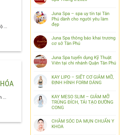
Juna Spa – spa uy tín tại Tân
Phú dành cho người yêu làm
đẹp
 ...
Juna Spa thông báo khai trương
cơ sở Tân Phú
Juna Spa tuyển dụng Kỹ Thuật
Viên tại chi nhánh Quận Tân Phú
KAY LIPO – SIẾT CƠ GIẢM MỠ,
 HÓA
ĐỊNH HÌNH FORM DÁNG
KAY MESO SLIM – GIẢM MỠ
 ...
TRÚNG ĐÍCH, TÁI TẠO ĐƯỜNG
CONG
CHĂM SÓC DA MỤN CHUẨN Y
KHOA