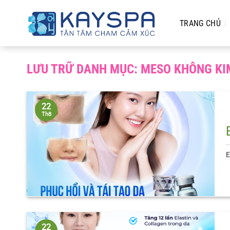
Chuyển
đến
TRANG CHỦ
nội
dung
LƯU TRỮ DANH MỤC:
MESO KHÔNG KI
22
Th8
E
22