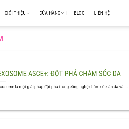
GIỚI THIỆU
CỬA HÀNG
BLOG
LIÊN HỆ
M
EXOSOME ASCE+: ĐỘT PHÁ CHĂM SÓC DA
xosome là một giải pháp đột phá trong công nghệ chăm sóc làn da và ...