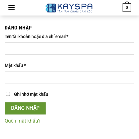
Chuyển
0
đến
nội
dung
ĐĂNG NHẬP
Tên tài khoản hoặc địa chỉ email
*
Mật khẩu
*
Ghi nhớ mật khẩu
ĐĂNG NHẬP
Quên mật khẩu?