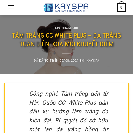
Chuyển
0
đến
nội
dung
SPA CHĂM SÓC
TẮM TRẮNG CC WHITE PLUS – DA TRẮNG
TOÀN DIỆN, XÓA MỌI KHUYẾT ĐIỂM
ĐÃ ĐĂNG TRÊN
22/08/2024
BỞI
KAYSPA
Công nghệ Tắm trắng đến từ
Hàn Quốc CC White Plus dẫn
đầu xu hướng làm trắng da
hiện đại. Bí quyết để sở hữu
một làn da trắng hồng tự