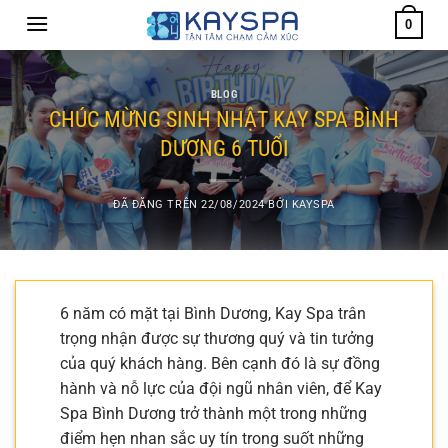
Chuyển
0
đến
nội
dung
BLOG
CHÚC MỪNG SINH NHẬT KAY SPA BÌNH
DƯƠNG 6 TUỔI
ĐÃ ĐĂNG TRÊN
22/08/2024
BỞI
KAYSPA
6 năm có mặt tại Bình Dương, Kay Spa trân
trọng nhận được sự thương quý và tin tưởng
của quý khách hàng. Bên cạnh đó là sự đồng
hành và nỗ lực của đội ngũ nhân viên, để Kay
Spa Bình Dương trở thành một trong những
điểm hẹn nhan sắc uy tín trong suốt những