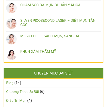
CHĂM SÓC DA MỤN CHUẨN Y KHOA
SILVER PICOSECOND LASER – DIỆT MỤN TẬN
GỐC
MESO PEEL – SẠCH MỤN, SÁNG DA
PHUN XĂM THẨM MỸ
CHUYÊN MỤC BÀI VIẾT
(14)
Blog
(6)
Chương Trình Ưu Đãi
(4)
Điều Trị Mụn