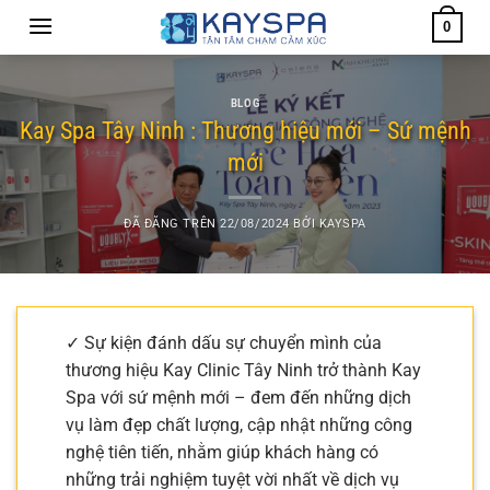
Chuyển
0
đến
nội
dung
BLOG
Kay Spa Tây Ninh : Thương hiệu mới – Sứ mệnh
mới
ĐÃ ĐĂNG TRÊN
22/08/2024
BỞI
KAYSPA
✓ Sự kiện đánh dấu sự chuyển mình của
thương hiệu Kay Clinic Tây Ninh trở thành Kay
Spa với sứ mệnh mới – đem đến những dịch
vụ làm đẹp chất lượng, cập nhật những công
nghệ tiên tiến, nhằm giúp khách hàng có
những trải nghiệm tuyệt vời nhất về dịch vụ